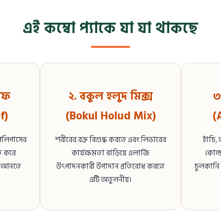
এই কম্বো প্যাকে যা যা থাকছে
িফ
২. বকুল হলুদ মিক্স
৩
f)
(Bokul Holud Mix)
(
 পলিপাসের
শরীরের রক্ত বিশুদ্ধ করতে এবং লিভারের
হাঁচি
ত করে
কার্যক্ষমতা বাড়িয়ে এলার্জি
কোল্ড
িয়ে আনতে
উৎপাদনকারী উপাদান প্রতিরোধ করতে
চুলকানি 
এটি অতুলনীয়।