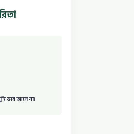
রিতা
িমুনি ভাব আসে না।