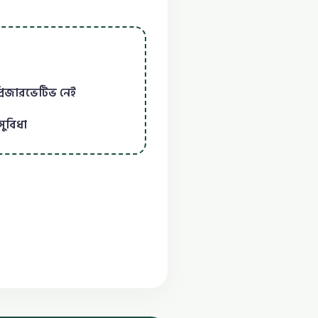
্রিজারভেটিভ নেই
সুবিধা