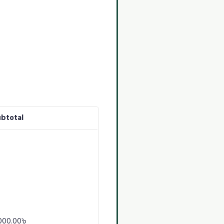
ubtotal
000.00
৳