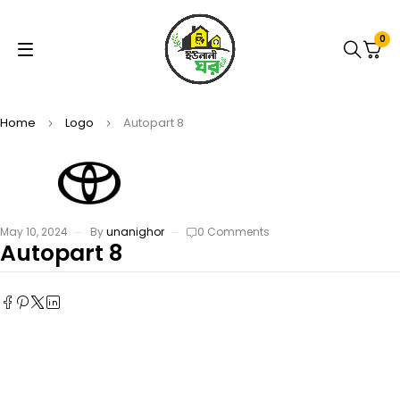
0
Home
Logo
Autopart 8
May 10, 2024
By
unanighor
0 Comments
Autopart 8