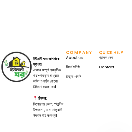
COMPANY
QUICK HELP
About us
গ্রাহক সেবা
ইউনানী ঘরে আপনাকে
স্বাগত।
রিটার্ন পলিসি
Contact
এখানে সম্পূর্ণ প্রাকৃতিক
গাছ-গাছড়ার মাধ্যমে
রিফান্ড পলিসি
জটিল ও কঠিন রোগের
চিকিৎসা দেওয়া হয়।
ঠিকানা:
পাকুন্দিয়া
কিশোরগঞ্জ জেলা,
উপজেলা , নামা সালুয়াদি
ঈদগাহ মাঠ সংলগ্ন।