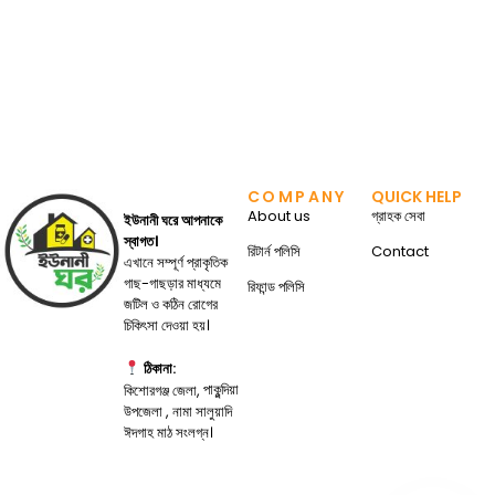
COMPANY
QUICK HELP
About us
গ্রাহক সেবা
ইউনানী ঘরে আপনাকে
স্বাগত।
রিটার্ন পলিসি
Contact
এখানে সম্পূর্ণ প্রাকৃতিক
গাছ-গাছড়ার মাধ্যমে
রিফান্ড পলিসি
জটিল ও কঠিন রোগের
চিকিৎসা দেওয়া হয়।
ঠিকানা:
পাকুন্দিয়া
কিশোরগঞ্জ জেলা,
উপজেলা , নামা সালুয়াদি
ঈদগাহ মাঠ সংলগ্ন।