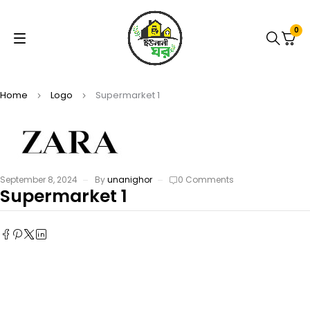
0
Home
Logo
Supermarket 1
September 8, 2024
By
unanighor
0 Comments
Supermarket 1