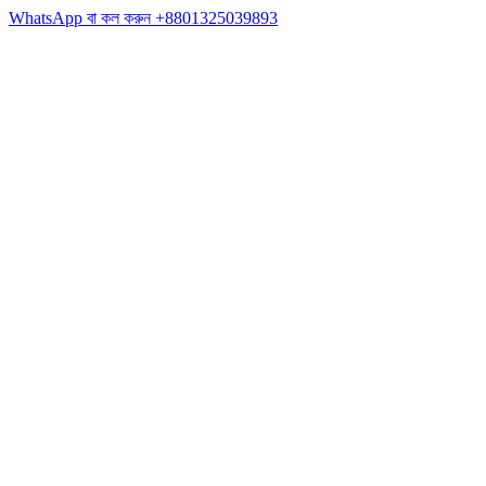
WhatsApp বা কল করুন
+8801325039893