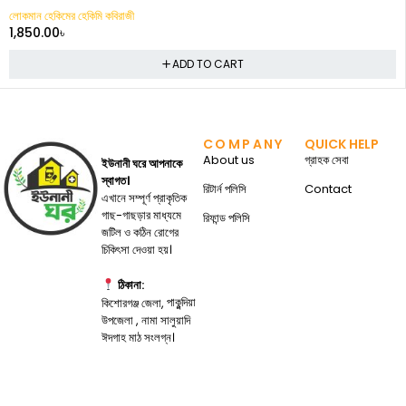
লোকমান হেকিমের হেকিমি কবিরাজী
1,850.00
৳
ADD TO CART
COMPANY
QUICK HELP
About us
গ্রাহক সেবা
ইউনানী ঘরে আপনাকে
স্বাগত।
রিটার্ন পলিসি
Contact
এখানে সম্পূর্ণ প্রাকৃতিক
গাছ-গাছড়ার মাধ্যমে
রিফান্ড পলিসি
জটিল ও কঠিন রোগের
চিকিৎসা দেওয়া হয়।
ঠিকানা:
পাকুন্দিয়া
কিশোরগঞ্জ জেলা,
উপজেলা , নামা সালুয়াদি
ঈদগাহ মাঠ সংলগ্ন।