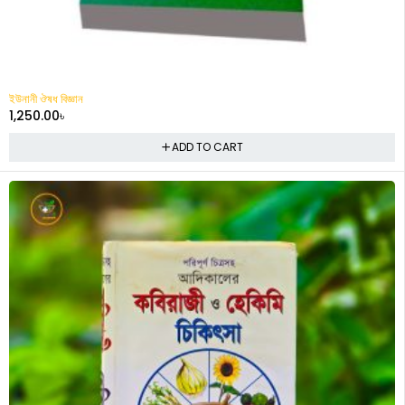
ইউনানী ঔষধ বিজ্ঞান
1,250.00
৳
ADD TO CART