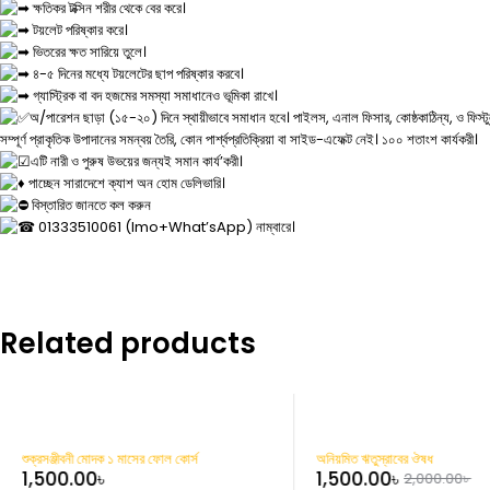
ক্ষতিকর টক্সিন শরীর থেকে বের করে।
টয়লেট পরিষ্কার করে।
ভিতরের ক্ষত সারিয়ে তুলে।
৪-৫ দিনের মধ্যে টয়লেটের ছাপ পরিষ্কার করবে।
গ্যাস্ট্রিক বা বদ হজমের সমস্যা সমাধানেও ভূমিকা রাখে।
অ/পারেশন ছাড়া (১৫-২০) দিনে স্থায়ীভাবে সমাধান হবে। পাইলস, এনাল ফিসার, কোষ্ঠকাঠিন্য, ও ফিস্
সম্পূর্ণ প্রাকৃতিক উপাদানের সমন্বয় তৈরি, কোন পার্শ্বপ্রতিক্রিয়া বা সাইড-এফেক্ট নেই। ১০০ শতাংশ কার্যকরী।
এটি নারী ও পুরুষ উভয়ের জন্যই সমান কার্য’করী।
পাচ্ছেন সারাদেশে ক্যাশ অন হোম ডেলিভারি।
বিস্তারিত জানতে কল করুন
01333510061 (Imo+What’sApp) নাম্বারে।
Related products
-25%
শুক্রসঞ্জীবনী মোদক ১ মাসের ফোল কোর্স
অনিয়মিত ঋতুস্রাবের ঔষধ
1,500.00
৳
1,500.00
৳
2,000.00
৳