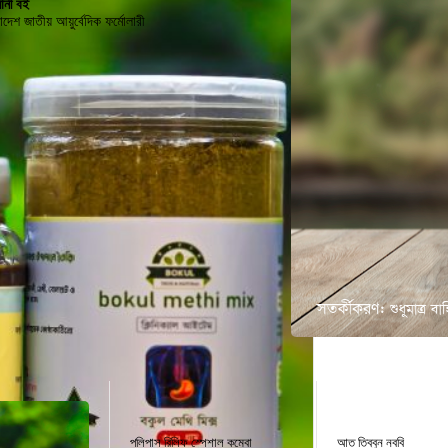
ানী বই
াদেশ জাতীয় আয়ুর্বেদিক ফর্মোলারী
-25%
পলিপাস রিলিফ স্পেশাল কম্বো
আত তিব্বুন নববি