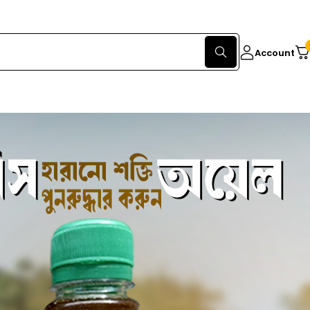
Account
 পাইলসের ঔষুধ
(0 Reviews)
Write a review
In stock
ADD
00
৳
TO
CART
BUY NOW