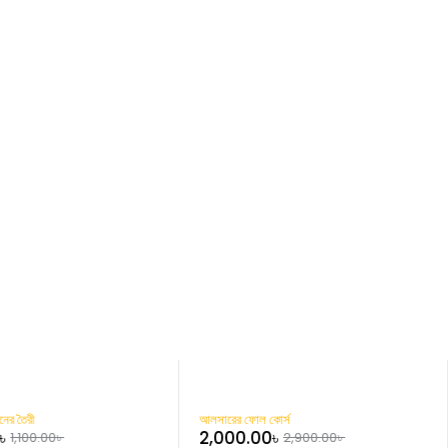
-31%
িনের তৈরী
আলসারের ফোল কোর্স
৳
2,000.00
৳
1,100.00
৳
2,900.00
৳