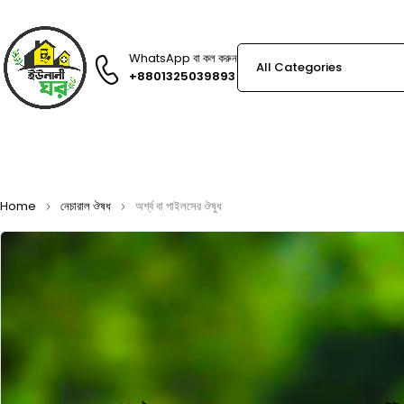
WhatsApp বা কল করুন
+8801325039893
Home
নেচারাল ঔষধ
অর্শ্ব বা পাইলসের ঔষুধ