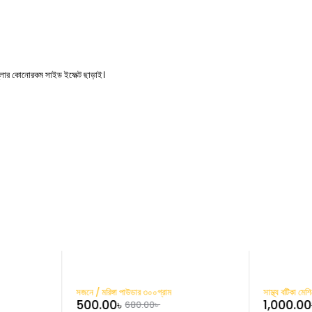
টুলার কোনোরকম সাইড ইফেক্ট ছাড়াই।
-26%
-9%
সজনে / মরিঙ্গা পাউডার ৩০০গ্রাম
সাস্থ্য বটিকা মেশ
500.00
৳
1,000.00
680.00
৳