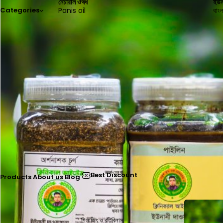
নেচারাল ঔষধ
ইউন
Panis oil
বাংল
Categories
Best Discount
Products
About us
Blog
-40%
শিলাজিৎ ও রতিবিলাস