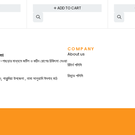
T
ADD TO CART
COMPANY
About us
গত।
গাছ-গাছড়ার মাধ্যমে জটিল ও কঠিন রোগের চিকিৎসা দেওয়া
রিটার্ন পলিসি
রিফান্ড পলিসি
পাকুন্দিয়া উপজেলা , নামা সালুয়াদি ঈদগাহ মাঠ
া,