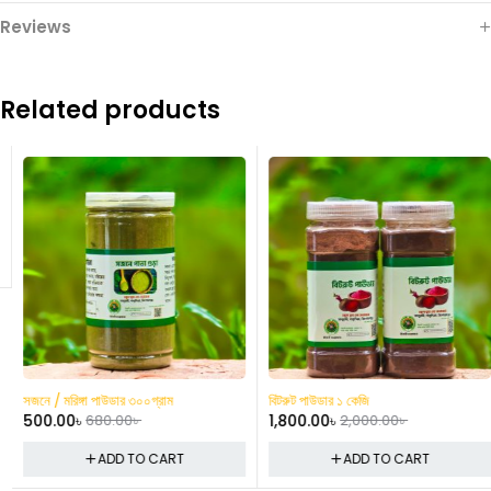
Reviews
Related products
-26%
-10%
সজনে / মরিঙ্গা পাউডার ৩০০গ্রাম
বিটরুট পাউডার ১ কেজি
500.00
৳
680.00
৳
1,800.00
৳
2,000.00
৳
ADD TO CART
ADD TO CART