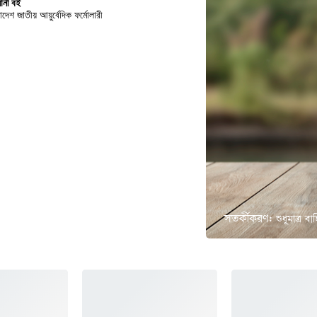
ানী বই
াদেশ জাতীয় আয়ুর্বেদিক ফর্মোলারী