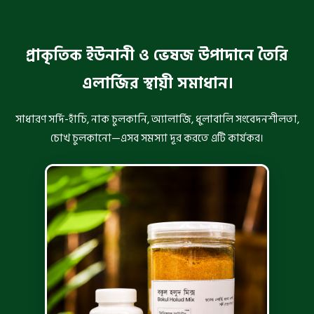
প্রাকৃতিক ইউনানী ও ভেষজ উপাদানে তৈরি
এলার্জির স্থায়ী সমাধান।
সাধারণ সর্দি-হাঁচি, নাক চুলকানি, অ্যালার্জি, ধুলাবালি সংবেদনশীলতা,
চোখ চুলকানো—এসব সমস্যা দূর করতে এটি কার্যকর।