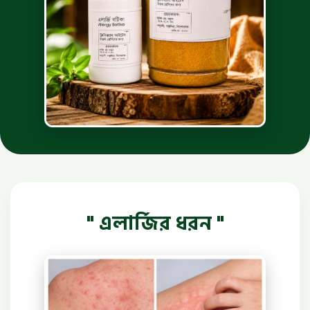
" এলার্জির ধরন "