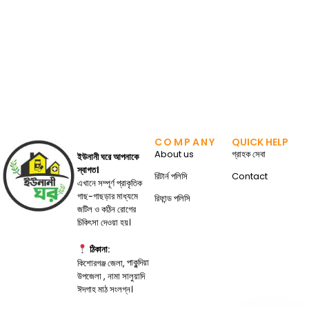
COMPANY
QUICK HELP
About us
গ্রাহক সেবা
ইউনানী ঘরে আপনাকে
স্বাগত।
রিটার্ন পলিসি
Contact
এখানে সম্পূর্ণ প্রাকৃতিক
গাছ-গাছড়ার মাধ্যমে
রিফান্ড পলিসি
জটিল ও কঠিন রোগের
চিকিৎসা দেওয়া হয়।
ঠিকানা:
পাকুন্দিয়া
কিশোরগঞ্জ জেলা,
উপজেলা , নামা সালুয়াদি
ঈদগাহ মাঠ সংলগ্ন।