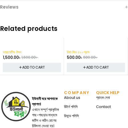
Reviews
Related products
-6%
-26%
ডায়াবেটিস ঔষধ
চিয়া সিড ৫০০গ্রাম
1,500.00
৳
1,600.00
৳
500.00
৳
680.00
৳
ADD TO CART
ADD TO CART
COMPANY
QUICK HELP
About us
গ্রাহক সেবা
ইউনানী ঘরে আপনাকে
স্বাগত।
রিটার্ন পলিসি
Contact
এখানে সম্পূর্ণ প্রাকৃতিক
গাছ-গাছড়ার মাধ্যমে
রিফান্ড পলিসি
জটিল ও কঠিন রোগের
চিকিৎসা দেওয়া হয়।