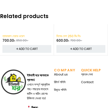
Related products
-14%
নিমের তেল 250 মিঃ লিঃ
চর্বি ও ওজন নাশক ফোল কোর্স
600.00
৳
700.00
৳
1,500.00
৳
ADD TO CART
ADD TO CART
COMPANY
QUICK HELP
About us
গ্রাহক সেবা
ইউনানী ঘরে আপনাকে
স্বাগত।
রিটার্ন পলিসি
Contact
এখানে সম্পূর্ণ প্রাকৃতিক
গাছ-গাছড়ার মাধ্যমে
রিফান্ড পলিসি
জটিল ও কঠিন রোগের
চিকিৎসা দেওয়া হয়।
ঠিকানা: