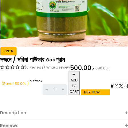
-26%
সজনে / মরিঙ্গা পাউডার ৩০০গ্রাম
500.00
৳
(0 Reviews)
Write a review
680.00
৳
ADD
In stock
(Save
180.00
৳
)
TO
CART
BUY NOW
Description
Reviews