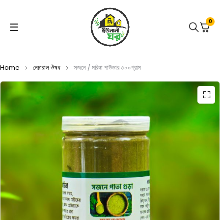
0
Home
নেচারাল ঔষধ
সজনে / মরিঙ্গা পাউডার ৩০০গ্রাম