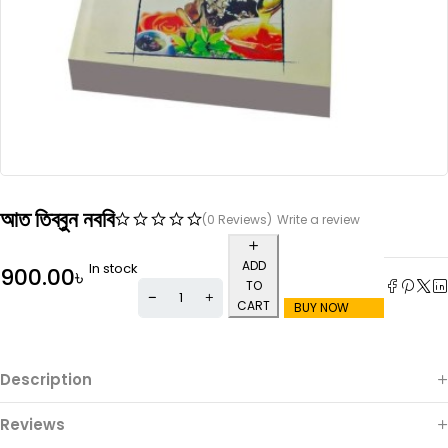
আত তিব্বুন নববি
(0 Reviews)
Write a review
ADD
In stock
900.00
৳
TO
CART
BUY NOW
Description
Reviews