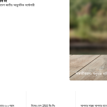
ানী বই
াদেশ জাতীয় আয়ুর্বেদিক ফর্মোলারী
-14%
উডার ৩০০গ্রাম
নিমের তেল 250 মিঃ লিঃ
আপনার সাস্থ্য আপনার হাত