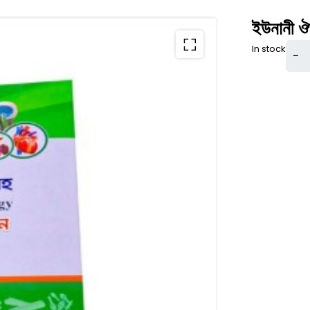
ইউনানী ঔষ
In stock