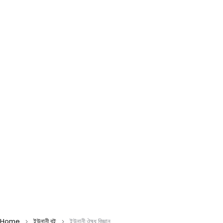
Home
ইউনানী বই
ইউনানী ঔষধ বিজ্ঞান