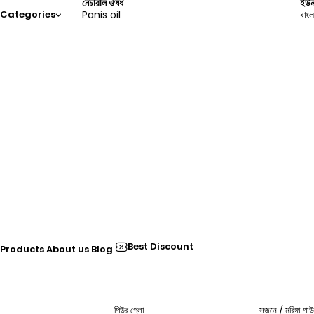
নেচারাল ঔষধ
ইউন
Panis oil
বাংল
Categories
Best Discount
Products
About us
Blog
-17%
-26%
পিউর গ্লো
সজনে / মরিঙ্গা পা