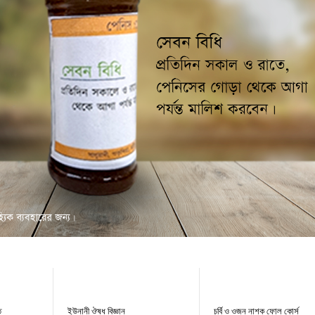
ে
ইউনানী ঔষধ বিজ্ঞান
চর্বি ও ওজন নাশক ফোল কোর্স