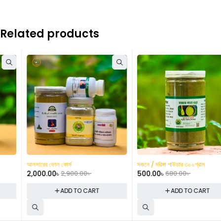
Related products
-31%
-26%
আলসারের ফোল কোর্স
সজনে / মরিঙ্গা পাউডার ৩০০গ্রাম
2,000.00
৳
2,900.00
৳
500.00
৳
680.00
৳
ADD TO CART
ADD TO CART