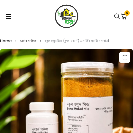
0
Home
নেচারাল ঔষধ
বকুল হলুদ মিক্স (ফুল-কোর্স) এলার্জির স্থায়ী সমাধান।