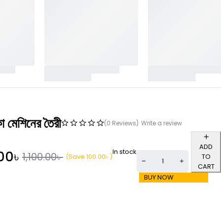
িকা মেশিনের তৈরী
(0 Reviews)
Write a review
ADD
In stock
00
৳
1,100.00
৳
(Save
100.00
৳
)
TO
CART
BUY NOW