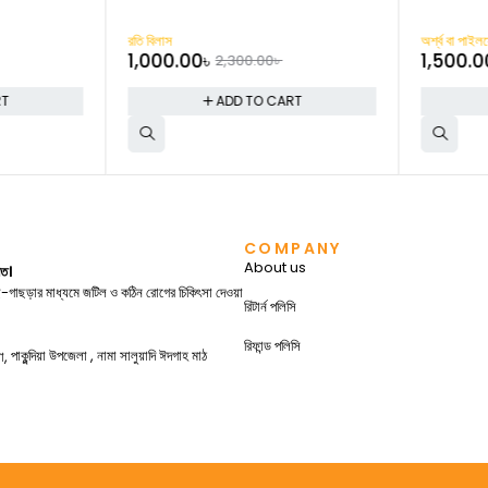
-57%
রতি বিলাস
অর্শ্ব বা পাইলস
1,000.00
৳
1,500.00
2,300.00
৳
T
ADD TO CART
COMPANY
About us
গত।
গাছ-গাছড়ার মাধ্যমে জটিল ও কঠিন রোগের চিকিৎসা দেওয়া
রিটার্ন পলিসি
রিফান্ড পলিসি
পাকুন্দিয়া উপজেলা , নামা সালুয়াদি ঈদগাহ মাঠ
া,