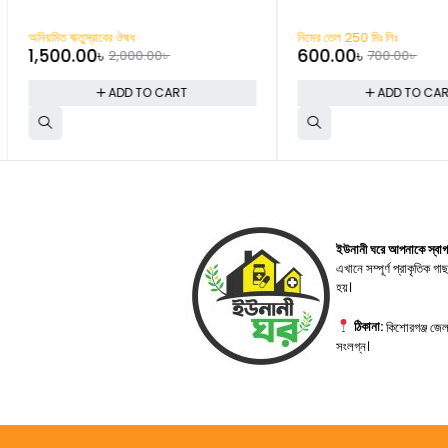
-25%
-14%
অনিয়মিত ঋতুস্রাবের ঔষধ
নিমের তেল 250 মিঃ লিঃ
1,500.00
৳
600.00
৳
2,000.00
৳
700.00
৳
ADD TO CART
ADD TO CAR
ইউনানী ঘরে আপনাকে স্বা
এখানে সম্পূর্ণ প্রাকৃতিক 
হয়।
ঠিকানা:
কিশোরগঞ্জ জেল
সংলগ্ন।