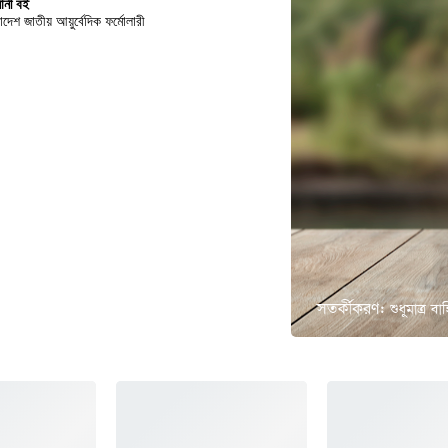
ানী বই
াদেশ জাতীয় আয়ুর্বেদিক ফর্মোলারী